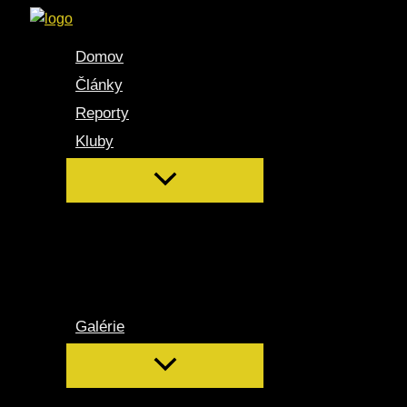
Preskočiť
na
Domov
obsah
Články
Reporty
Kluby
Galérie