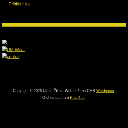
Prihlásiť sa
Copyright © 2026 Ultras Žilina. Web beží na CMS
Wordpress
.
O chod sa stará
Považan
.